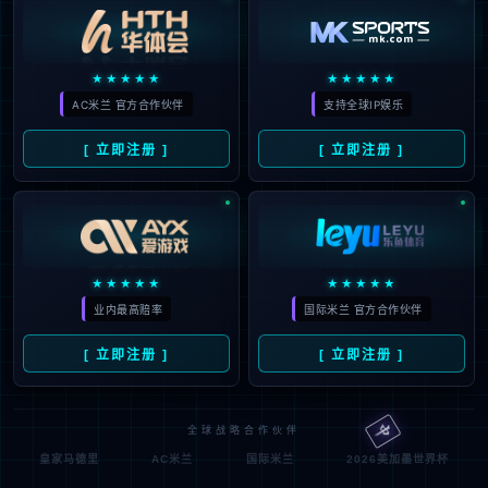
★★★★★
★★★★★
AC米兰 官方合作伙伴
支持全球IP娱乐
[ 立即注册 ]
[ 立即注册 ]
★★★★★
★★★★★
业内最高赔率
国际米兰 官方合作伙伴
[ 立即注册 ]
[ 立即注册 ]
🀄️
全球战略合作伙伴
皇家马德里
AC米兰
国际米兰
2026美加墨世界杯