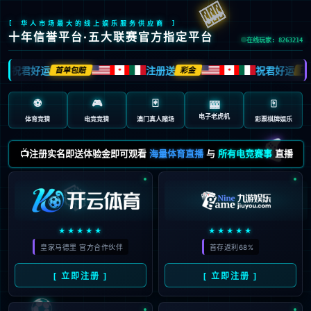
🎰
[ 华人市场最大的线上娱乐服务供应商 ]
十年信誉平台·五大联赛官方指定平台
在线玩家: 8263214
祝君好运
注册送
祝君好运
首单包赔
彩金
首单
🍁
🍁
⚽
🎮
🃏
🀄️
🎰
电子老虎机
体育竞猜
电竞竞猜
澳门真人赌场
彩票棋牌娱乐
🎮
📺注册实名即送体验金即可观看
海量体育直播
与
所有电竞赛事
直播
🎲
★★★★★
★★★★★
皇家马德里 官方合作伙伴
首存返利68%
[ 立即注册 ]
[ 立即注册 ]
⚽