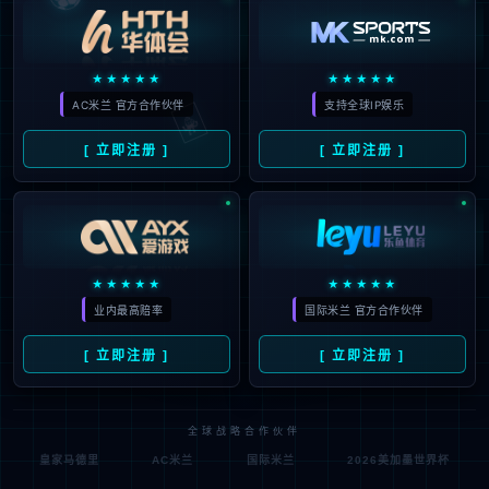
★★★★★
★★★★★
🃏
AC米兰 官方合作伙伴
支持全球IP娱乐
[ 立即注册 ]
[ 立即注册 ]
★★★★★
★★★★★
业内最高赔率
国际米兰 官方合作伙伴
[ 立即注册 ]
[ 立即注册 ]
全球战略合作伙伴
皇家马德里
AC米兰
国际米兰
2026美加墨世界杯